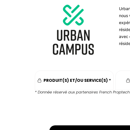
Urban
nous 
expér
réside
avec 
résid
PRODUIT(S) ET/OU SERVICE(S) *
* Donnée réservé aux partenaires French Proptech