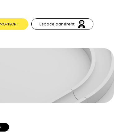
Espace adhérent
PROPTECH !
e