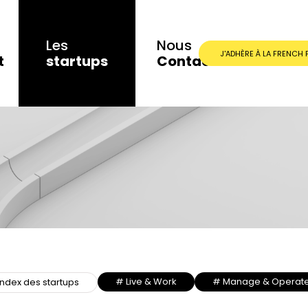
Les
Nous
J'ADHÈRE À LA FRENCH 
t
startups
Contacter
# Live & Work
# Manage & Operat
index des startups