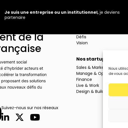
Je suis une entreprise ou un institutionnel,
je deviens
partenaire
roptech,
Le mouvement
Missions
nt de la
Défis
Vision
rançaise
Nos startups
uvement social
Sales & Marketing
té d’hybrider acteurs et
Nous utilis
Manage & Operate
de vous ac
ccélérer la transformation
Finance
proposant des solutions
Live & Work
 aux nouveaux défis du
Design & Build
Suivez-nous sur nos réseaux