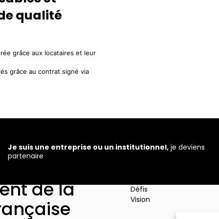
de qualité
ée grâce aux locataires et leur
rés grâce au contrat signé via
Je suis une entreprise ou un institutionnel,
je deviens
partenaire
roptech,
Le mouvement
Missions
nt de la
Défis
Vision
rançaise