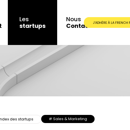
Les
Nous
J'ADHÈRE À LA FRENCH 
t
startups
Contacter
# Sales & Marketing
index des startups