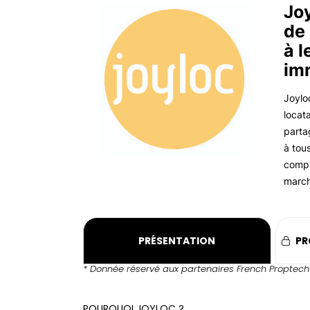
Joy
de 
à l
im
Joylo
locat
parta
à tou
compl
march
PRÉSENTATION
PR
* Donnée réservé aux partenaires French Proptech
POURQUOI JOYLOC ?